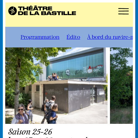
Programmation
Édito
À bord du navire-m
Saison 25-26