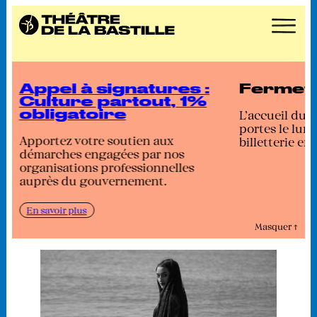
:
Fermeture estivale
À bord
%
mond
L’accueil du théâtre rouvrira ses
Découvrez 
portes le lundi 17 août. D'ici-là, la
Betty Tcho
billetterie en ligne reste ouverte !
prochaine 
En savoir plu
Masquer ↑