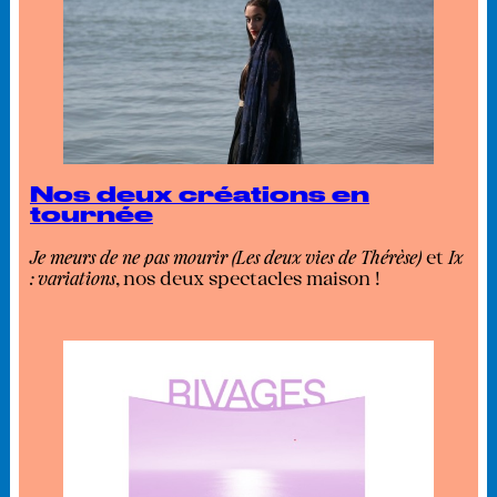
Nos deux créations en
tournée
Je meurs de ne pas mourir (Les deux vies de Thérèse)
et
Ix
: variations
, nos deux spectacles maison !